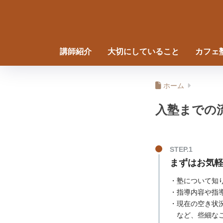
講師紹介
大切にしていること
カフェ
ホーム
入塾までの
まずはお気
・塾について知
・指導内容や指
・現在の空き状
など、些細なこ