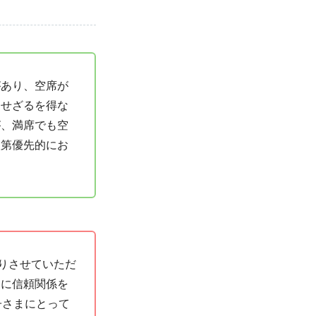
があり、空席が
りせざるを得な
が、満席でも空
次第優先的にお
りさせていただ
いに信頼関係を
子さまにとって