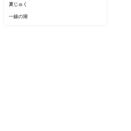
夏じゅく
一線の湖