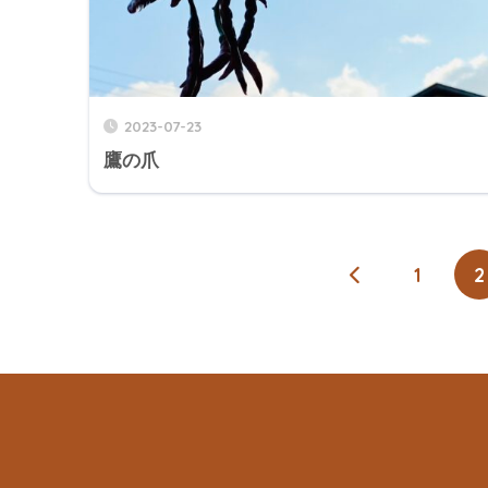
2023-07-23
鷹の爪
1
2