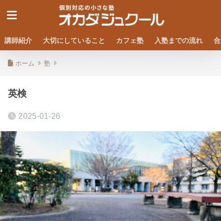
講師紹介
大切にしていること
カフェ塾
入塾までの流れ
合
ホーム
塾
英検
2025-01-26