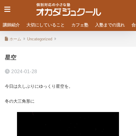
講師紹介
大切にしていること
カフェ塾
入塾までの流れ
合
ホーム
Uncategorized
星空
2024-01-28
今日は久しぶりにゆっくり星空を。
冬の大三角形に