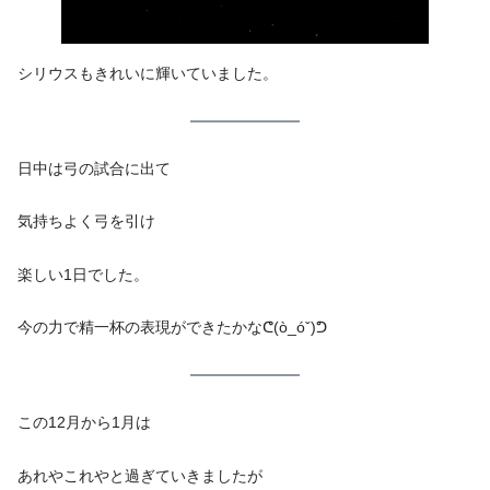
シリウスもきれいに輝いていました。
日中は弓の試合に出て
気持ちよく弓を引け
楽しい1日でした。
今の力で精一杯の表現ができたかなᕦ(ò_óˇ)ᕤ
この12月から1月は
あれやこれやと過ぎていきましたが