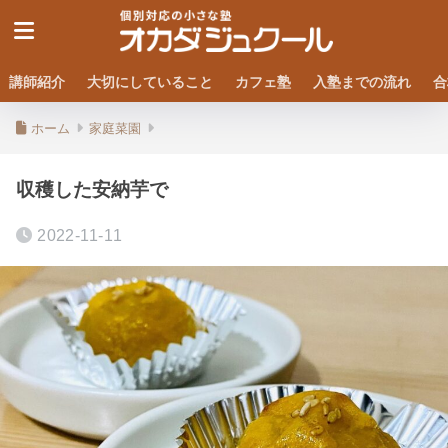
講師紹介
大切にしていること
カフェ塾
入塾までの流れ
合
ホーム
家庭菜園
収穫した安納芋で
2022-11-11