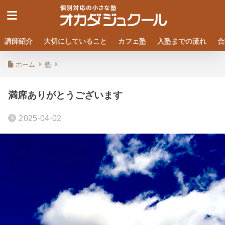
講師紹介
大切にしていること
カフェ塾
入塾までの流れ
合
ホーム
塾
満席ありがとうございます
2025-04-02