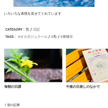
いろいろな表情を見せてくれています
CATEGORY :
塾
日記
TAGS :
オカダジュクール
塾
豊橋市
毎朝の日課
午後の日差しのなかで
前の記事