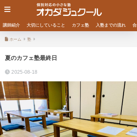
講師紹介
大切にしていること
カフェ塾
入塾までの流れ
合
ホーム
塾
夏のカフェ塾最終日
2025-08-18