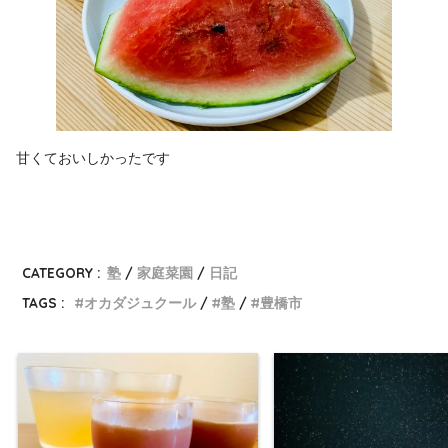
甘くておいしかったです
CATEGORY :
塾
家庭菜園
日記
TAGS :
オカダジュクール
塾
豊橋市