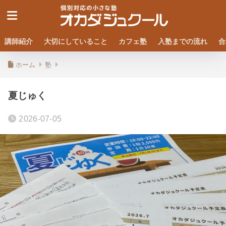
講師紹介
大切にしていること
カフェ塾
入塾までの流れ
合
ホーム
塾
夏じゅく
2026-07-05